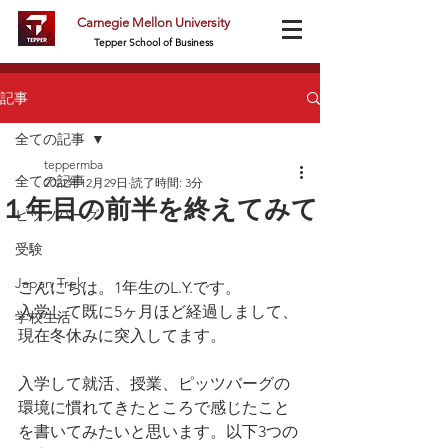
Carnegie Mellon University
Tepper School of Business
記事
全ての記事
teppermba
全ての記事
2022年12月29日
読了時間: 3分
１年目の前半を終えてみて
ピッツバーグ
受験
Japan Trek
こんにちは。1年生のL.Y.です。
入学して既に5ヶ月ほど経過しまして、
学校生活
現在冬休みに突入してます。
入学して就活、授業、ピッツバーグの
環境に慣れてきたところで感じたこと
を書いてみたいと思います。以下3つの