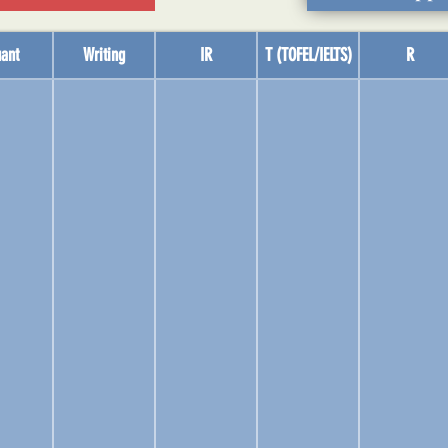
ant
Writing
IR
T (TOFEL/IELTS)
R