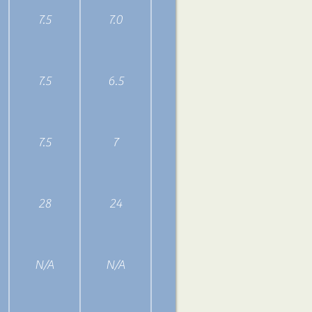
7.5
7.0
N/A
3.54
7.5
6.5
3.07
7.5
7
N/A
4.0
28
24
N/A
3.81
N/A
N/A
N/A
3.0