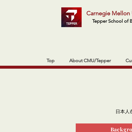
Carnegie Mellon 
Tepper School of 
Top
About CMU/Tepper
Cu
日本人
Backgr