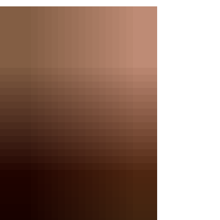
Second Language）についてご紹介したい
と思います。 ESLとは、英語を母国語としな
い人のための英語学習プログラムです。地域
の教会や団体が運営しており、留学生やその
家族、移民など、世界中から集まった人たち
が英語を学んでいます。 私は渡米前から英
語に苦手意識があり、「せっかくアメリカで
生活するのだから、少しでも英語を話せるよ
うになりたい」という思いで、現地に着いて
からさまざまなESLを探し始めました。 ピッ
ツバーグには無料で参加できるESLが数多く
あります。ここでは、私が実際に通っていた
ものをご紹介します。 ⸻
●Ascension（アセンション）
https://www.ascensionpittsburgh.org/conne
ct/internationals/ * 月曜日 9:30〜11:00／
19:00〜20:30 * 水曜日 10:00〜11