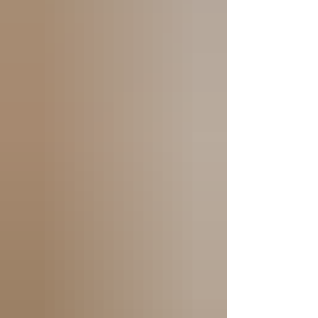
古車販売ディーラー)での購入から実際に乗
車できる状態になるまでのプロセスについて
書きたいと思います。ガリバーUSAは日本語
でのサポートや車両登録手続きの代行等、日
本人にとって手厚いサービスがあり、私たち
の代はみなそこで買いましたが、苦労した点
もありましたので、その点を中心に共有出来
たらと思います。 なおご参考として、下記
に車購入、免許取得にかかる全般的な内容に
ついては以下のページもご参照ください（こ
こではガリバーUSAに絞って書きたいと思い
ます）。 ピッツバーグでの自動車運転/購入
について 渡航後準備 大枠の流れとしては以
下のようになり、それぞれの注意ポイントを
まとめていき