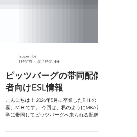
teppermba
1 時間前
読了時間: 4分
ピッツバーグの帯同配偶
者向けESL情報
こんにちは！ 2026年5月に卒業したR.H.の
妻、M.H.です。 今回は、私のようにMBA留
学に帯同してピッツバーグへ来られる配偶者
の方に向けて、現地のESL（English as a