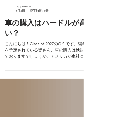
teppermba
3月5日
読了時間: 5分
車の購入はハードルが高
い？
こんにちは！Class of 2027のG.S.です。留学
を予定されている皆さん、車の購入は検討し
ておりますでしょうか。アメリカが車社会で
あることは言わずもがなですが、ピッツバー
グでも都市部以外は公共の交通の便がいいと
は言えず、お出かけをフルに楽しみたい方
(特にお子さん連れの方)は車の購入を検討さ
れる方が多いかと思います。 そこでこの記
事では中古車の購入、特にカリバーUSA(中