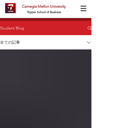
Carnegie Mellon University
Tepper School of Business
Student Blog
全ての記事