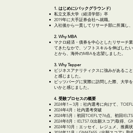
1. はじめに(バックグラウンド)
私立文系大学（経済学部）卒
2019年に大手証券会社へ就職。
入社後から一貫してリサーチ部に所属し、
2. Why MBA
マクロ経済・債券を中心としたリサーチ業
てきたなかで、ソフトスキルを伸ばしたい
とから、海外のMBAを志望しました。
3. Why Tepper
ビジネスアナリティクスに強みがあること
と感じました。
ピッツバーグに実際に訪問した際、大学を
いかと感じました。
4. 受験プロセスの概要
2024年1～3月：社内選考に向けて、TOE
2024年4月：社内選考突破
2024年5月：初回TOEFLで76点、初回IEL
2024年8月：IELTS7.0(出願スコア)取得、
2024年10月：エッセイ、レジュメ、推薦
2024年11月：GMAT655（出願スコ