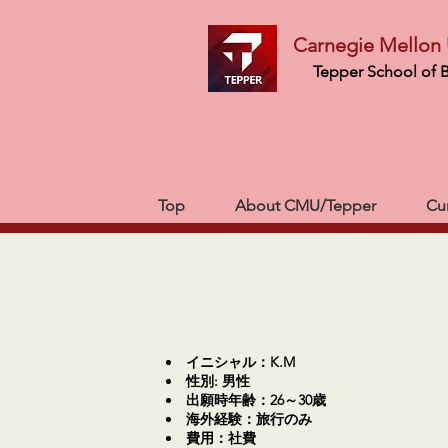
Carnegie Mellon 
Tepper School of 
Top
About CMU/Tepper
Cu
イニシャル：K.M
性別: 男性
出願時年齢：26～30歳
海外経験：旅行のみ
費用：社費