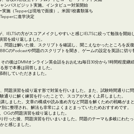
2校キャンパスビジット実施。インタビュー対策開始
ー実施（Tepperは現地で面接）。米国1校書類落ち
epperに進学決定
たが、IELTSの方がスコアメイクしやすいと感じIELTSに絞って勉強を開
問演習を繰り返しました。
いました。問題は解いた後、スクリプトを確認し、聞こえなかったところを
BCのPodcastや問題のスクリプトを聞き、ゲームの設定を英語に切
か月受講、その後はDMMオンライン英会話をおおむね毎日30分から1時間程
る形で本番は回答しました。
10回ほど添削していただきました。
、問題演習を繰り返す形で対策を行いました。また、試験時間通りに問
験通りに解く練習を行ったことで、スコアが大きく上昇しました。
先生の講座を受講しました。文章の構成や読み進め方など問題を解くための戦略が
テーマ別に整理され、解法も非常によくまとまっていたためおすすめです。
た後、OGの問題演習を繰り返しました。
athの対策を一通り行った後、問題演習を行いまいました。問題のテーマも多岐
かと感じました。