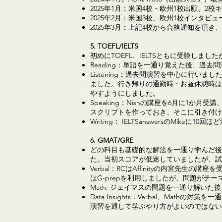
2025年1月：米国4校・欧州1校出願、
2025年2月：米国3校、欧州1校インタビュ
2025年3月：上記4校から合格通知を頂き、T
5. TOEFL/IELTS
初めにTOEFL、IELTSともに受験しまし
Reading：単語を一通り覚えた後、過去
Listening：過去問演習を中心に行
ました。行き帰りの通勤時・お昼休憩時はB
やすようにしました。
Speaking：Nishの講座を6月に1
スクリプトを作っておき、そこに引き付け
Writing： IELTSanswersのMikeに
6. GMAT/GRE
どの科目も基礎的な解法を一通り学んだ後
た。当初スコアが低迷していましたが、試
Verbal：RCはAffinityの内宮
はG-prepを利用しましたが、問題が
Math: ジェイマスの問題を一通り解い
Data Insights：Verbal、M
演習を通して学ぶやり方がよいのではない