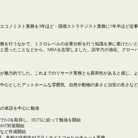
エコノミスト業務を3年ほど・国債ストラテジスト業務に1年半ほど従
務を行うなかで、ミクロレベルの企業分析を行う知識を身に着けたいと
と思ったことなどから、MBAを志望しました。語学力の強化、グロー
が魅力的でした。これまでのリサーチ業務とも親和性があると感じ、よ
中心としたアットホームな雰囲気、自然や動物の多さと治安の良さなど
FLの単語を中心に勉強
TSで6.0を取得し、IELTSに絞って勉強を開始
GMAT対策開始
状など作成開始
ア）取得、各校の在校生やアラムナイとコーヒーチャット実施