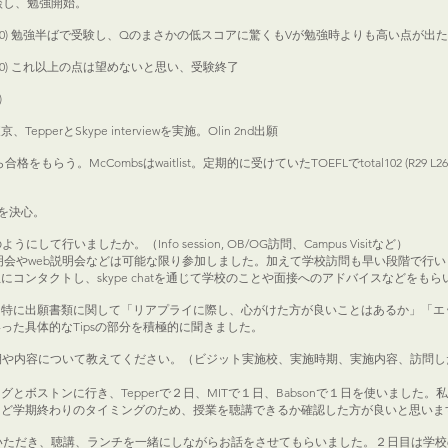
相談し、勉強開始。
165, AWA3.0) 勉強半ばで受験し、Qのまさかの低スコアに驚くもVが勉強時よりも高い
 AWA3.0) これ以上の点は望めないと思い、受験終了
)
東京、TepperとSkype interviewを実施。Olin 2nd出願
eyから合格をもらう。McCombsはwaitlist。定期的に受けていたTOEFLでtotal102 (R29 
学を決心。
行いましたか。（Info session, OB/OG訪問、Campus Visitなど）
明会やweb説明会などは可能な限り参加しました。加えて学校訪問も早い段階で行い
コンタクトし、skype chatを通じて学校のことや面接へのアドバイスなどをもら
、特に出願書類に関して「リアプライに際し、心がけた方が良いことはあるか」「エ
った具体的なTipsの部分を積極的に聞きました。
期や内容について教えてください。（ビジット実施校、実施時期、実施内容、訪問
ストンに行き、Tepperで２日、MITで１日、Babsonで１日を使いました。私は運
うど学期終わりのタイミングのため、授業を聴講できるか確認した方が良いと思いま
ンジいただき、聴講、ランチを一緒にしながらお話をさせてもらいました。２日目は学