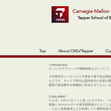
Carnegie Mellon 
Tepper School of 
Top
About CMU/Tepper
Cu
1.Introduction
Q. バックグラウンドや職務経験などについて
８年間化学メーカーにて半導体や電子部品用
などです。キャリア前半は国内担当の先輩の
顧客の新規案件を積極的に担当させてもらい
2.Why MBA?
Q.なぜ、MBAに行こうと思ったのですか。
親族にMBAホルダーや留学経験者がいたこと
ってから長期連休などを利用して１週間程度