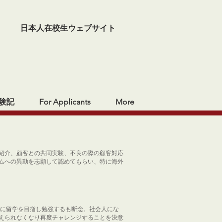
日本人在校生ウェブサイト
験記
For Applicants
More
紹介、顧客との共同実験、不良の際の顧客対応
ムへの異動を志願して認めてもらい、特に海外
際に留学を目指し勉強するも断念。社会人にな
えられなくなり再度チャレンジすることを決意