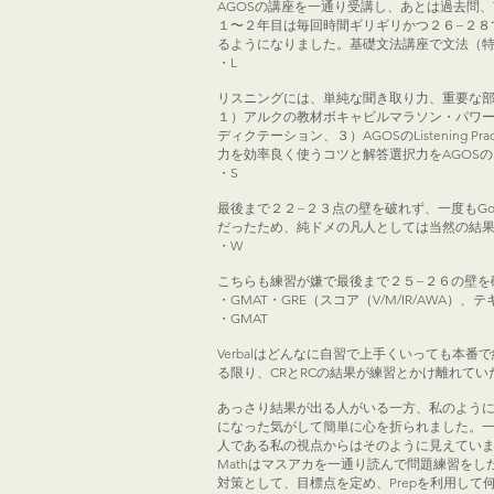
AGOSの講座を一通り受講し、あとは過去問、
１〜２年目は毎回時間ギリギリかつ２６−２８
るようになりました。基礎文法講座で文法（特
・L
リスニングには、単純な聞き取り力、重要な
１）アルクの教材ボキャビルマラソン・パワーア
ディクテーション、３）AGOSのListening
力を効率良く使うコツと解答選択力をAGOSのListen
・S
最後まで２２−２３点の壁を破れず、一度もG
だったため、純ドメの凡人としては当然の結果で
・W
こちらも練習が嫌で最後まで２５−２６の壁を
・GMAT・GRE（スコア（V/M/IR/AWA
・GMAT
Verbalはどんなに自習で上手くいっても本番
る限り、CRとRCの結果が練習とかけ離れて
あっさり結果が出る人がいる一方、私のように
になった気がして簡単に心を折られました。
人である私の視点からはそのように見えてい
Mathはマスアカを一通り読んで問題練習をした
対策として、目標点を定め、Prepを利用し