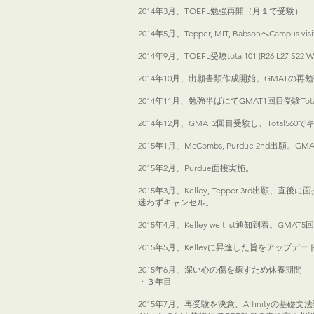
2014年3月、TOEFL勉強再開（月１で受験）
2014年5月、Tepper, MIT, BabsonへCamp
2014年9月、TOEFL受験total101 (R26
2014年10月、出願書類作成開始。GMATの再
2014年11月、勉強半ばにてGMAT1回目受験Tota
2014年12月、GMAT2回目受験し、Total560
2015年1月、McCombs, Purdue 2nd出願
2015年2月、Purdue面接実施。
2015年3月、Kelley, Tepper 3rd出願
迷わずキャンセル。
2015年4月、Kelley weitlist通知到着。GMA
2015年5月、Kelleyに昇進した旨をアップ
2015年6月、深い心の傷を癒すため休養期間
・３年目
2015年7月、再受験を決意、Affinity