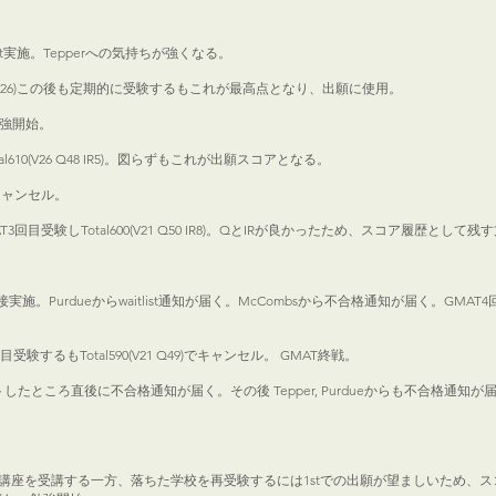
us visit実施。Tepperへの気持ちが強くなる。
 L27 S22 W26)この後も定期的に受験するもこれが最高点となり、出願に使用。
勉強開始。
l610(V26 Q48 IR5)。図らずもこれが出願スコアとなる。
でキャンセル。
。GMAT3回目受験しTotal600(V21 Q50 IR8)。QとIRが良かったため、スコア履歴とし
、直後に面接実施。Purdueからwaitlist通知が届く。McCombsから不合格通知が届く。GM
T5回目受験するもTotal590(V21 Q49)でキャンセル。 GMAT終戦。
デートしたところ直後に不合格通知が届く。その後 Tepper, Purdueからも不合格通
の基礎文法講座を受講する一方、落ちた学校を再受験するには1stでの出願が望ましいため