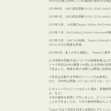
Affinityの個人指導にてGRE勉強の進め方を
2015年8月、GRE1回目受験 (V153, Q
2015年9月、GRE2回目受験 (V153, Q170,
2015年10月、1st出願(Tepper, Kelley, McCombs
2015年11月、McCombsとAlumni interview＠
2015年12月、UNC 2nd出願。Tepper, Kell
OlinとUNCの面接を辞退。
2016年2月、多くの方と相談し、Tepperに進
Q.大学院や受験方法についての情報収集はどのようにして
１〜２年目はMBA夏祭りや気になる学校の説
で見ました。面接を受ける際には事前に在校生に
３年目は出願する学校のイベントのみ参加し
けど、方向性は間違っていないだろうか」とい
Q.キャンパスビジットを行った場合、実施時
か、など）
５月の連休を利用して行いました。ピッツバーグとボ
ことができましたが、５月の連休時期はちょ
Tepperでは１日目を日本人在校生にアレ