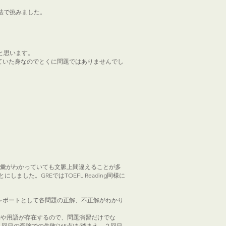
法で挑みました。
と思います。
強していた身なのでとくに問題ではありませんでし
は語彙がわかっていても文脈上間違えることが多
た。GREではTOEFL Reading同様に
験のレポートとして各問題の正解、不正解がわかり
出ない単元や用語が存在するので、問題演習だけでな
回目の受験での失敗(165点)を踏まえ、２回目