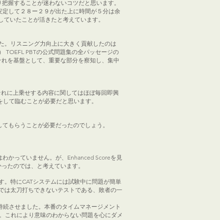
かり把握することが迷わないコツだと思います。
安定して２８ー２９が出た上に時間が５分は余
していたことが活きたと考えています。
た。リスニング力向上に大きく貢献したのは
OEFL PBTの公式問題集の全パッセージの
つです。それを基盤として、重要な部分を察知し、集中
。
それに上乗せする内容に関してはほぼ毎回即興
）をして臨むことが必要だと思います。
してもらうことが必要だったのでしょう。
ていません。が、Enhanced Scoreを見
かったのでは、と考えています。
。特にCATシステムには試験中に問題が簡単
では太刀打ちできないテストである、敗者の一
感覚を持続させました。本番のタイムマネージメント
た。これにより意味のわからない問題を心にダメ