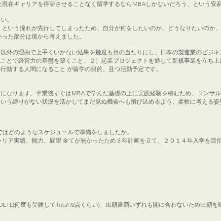
た現在キャリアを停滞させることなく留学するならMBAしかないだろう、という安
さい。
）という憧れが先行してしまったため、自分が何をしたいのか、どうなりたいのか
いった部分は後から考えました。
術以外の理由で上手くいかない結果を幾度も目の当たりにし、日本の製造業のビジネ
ぶことで経営力の基盤を築くこと、２）起業プロジェクトを通して新規事業を立ち上
行動する人間になること が留学の目的、且つ活動予定です。
になります。卒業後すぐはMBAで学んだ基礎の上に実践経験を積むため、コンサ
という縛りがない状況を活かしてまだ見ぬ機会へも飛び込めるよう、柔軟に考える姿
まではどのようなスケジュールで準備をしましたか。
ャリア実績、能力、展望 全てが無かったため３年計画を立て、２０１４年入学を目
80)、TOEFL(何度も受験してTotal92点くらい)、出願書類いずれも間に合わないため出願