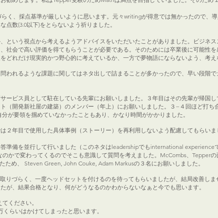
書きづらく、採点基準が厳しいように思います。元々writingが得意では無かったので
点数(3.0以下)をとらないよう祈りました。
か、という視点から考えるようアドバイスをいただいたことがありました。ビジネス
し、社会で高い評価を得てもらうことが必要である。そのためには卒業後に可能性を
望をどれだけ現実的かつ野心的に考えているか、一方で夢物語にならないよう、考え
を問われるような課題に関してはネタ出しで詰まることが多かったので、早い段階で
術サービス員として駐在している先輩にお願いしました。３年目はその先輩が帰国し
ト（開発新社屋の建築）のメンバー（年上）にお願いしました。３−４回ほど打ち
自分が要領を掴めていなかったこともあり、かなり時間がかかりました。
では２年目で使用した具体事例（ストーリー）を再利用しないよう配慮してもらいま
て行いました（このネタはleadershipでもinternational experienceでもt
なのかで変わってくるのでそこも意識して質問を考えました。McCombs、Tepperの面接前
め、 Steven Green, John Couke, Adam Markusの３名にお願いしました。
声が聞き取りづらく、一度ヘッドセットを付けるのを待ってもらいましたが、結局改善し
したが、結果合格となり、何がどうなるのかわからないなぁと今でも思います。
えてください。
0万くらいはかけてしまったと思います。