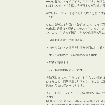
ージを負うことなく捨てることができ、無駄
IRは３つのタブで文章を切り替えながら解く
AWAはテンプレートを暗記した以外は特に対
・GRE
GREの勉強は３年目から始めました。よって過
Verbalは語彙力と読解力のテストといって
た。GMATと違って練習できる公式問題の数
・制限時間を設けて問題を解く
・わからなかった問題を時間無制限にして解
・すべての解答に正誤の根拠を書き出す
・解答を確認する
・不正解の理由を明らかにする
を徹底しました。どうしてもわからない問題はA
かったこと、読解問題は時間をかけることで正解
問題を前後に行き来できます。
また、153というスコアはGMAT換算で30
ます）。
MathはGMATのData Sufficienc
く、公式問題集の教科書部分を全て読むことをお