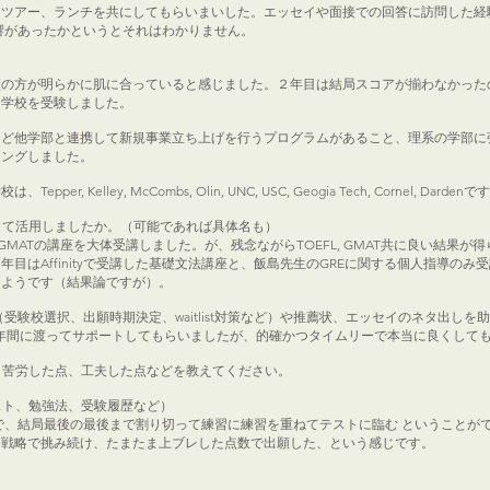
スツアー、ランチを共にしてもらいまいした。エッセイや面接での回答に訪問した経
響があったかというとそれはわかりません。
校の方が明らかに肌に合っていると感じました。２年目は結局スコアが揃わなかった
る学校を受験しました。
など他学部と連携して新規事業立ち上げを行うプログラムがあること、理系の学部に
ニングしました。
elley, McCombs, Olin, UNC, USC, Geogia Tech, Cornel, Dardenで
して活用しましたか。（可能であれば具体名も）
OEFL, GMATの講座を大体受講しました。が、残念ながらTOEFL, GMAT共に良い
目はAffinityで受講した基礎文法講座と、飯島先生のGREに関する個人指導のみ
たようです（結果論ですが）。
戦略（受験校選択、出願時期決定、waitlist対策など）や推薦状、エッセイのネタ出
名とも２年間に渡ってサポートしてもらいましたが、的確かつタイムリーで本当に良くして
、苦労した点、工夫した点などを教えてください。
、テキスト、勉強法、受験履歴など）
で、結局最後の最後まで割り切って練習に練習を重ねてテストに臨む ということが
う戦略で挑み続け、たまたま上ブレした点数で出願した、という感じです。