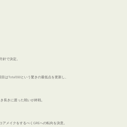
て残す方針で決定。
AT4回目はTotal550という驚きの最低点を更新し、
知が届き長きに渡った戦いが終戦。
、スコアメイクをするべくGREへの転向を決意。