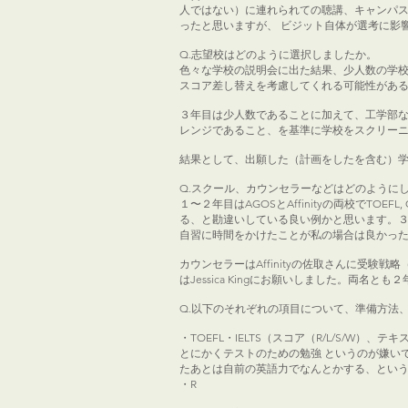
人ではない）に連れられての聴講、キャンパ
ったと思いますが、 ビジット自体が選考に影
Q.志望校はどのように選択しましたか。
色々な学校の説明会に出た結果、少人数の学
スコア差し替えを考慮してくれる可能性があ
３年目は少人数であることに加えて、工学部
レンジであること、を基準に学校をスクリー
結果として、出願した（計画をしたを含む）学校は、Tepper, K
Q.スクール、カウンセラーなどはどのように
１〜２年目はAGOSとAffinityの両校でT
る、と勘違いしている良い例かと思います。３年
自習に時間をかけたことが私の場合は良かっ
カウンセラーはAffinityの佐取さんに受験
はJessica Kingにお願いしました。両
Q.以下のそれぞれの項目について、準備方法
・TOEFL・IELTS（スコア（R/L/S/W）
とにかくテストのための勉強 というのが嫌い
たあとは自前の英語力でなんとかする、とい
・R