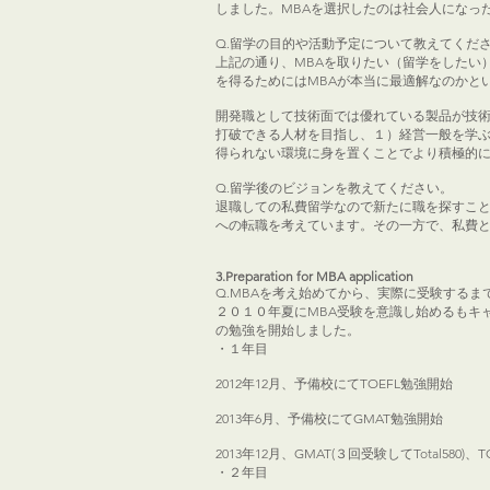
しました。MBAを選択したのは社会人になっ
Q.留学の目的や活動予定について教えてくだ
上記の通り、MBAを取りたい（留学をしたい
を得るためにはMBAが本当に最適解なのかと
開発職として技術面では優れている製品が技
打破できる人材を目指し、１）経営一般を学
得られない環境に身を置くことでより積極的に
Q.留学後のビジョンを教えてください。
退職しての私費留学なので新たに職を探すこと
への転職を考えています。その一方で、私費
3.Preparation for MBA application
Q.MBAを考え始めてから、実際に受験する
２０１０年夏にMBA受験を意識し始めるもキ
の勉強を開始しました。
・１年目
2012年12月、予備校にてTOEFL勉強開始
2013年6月、予備校にてGMAT勉強開始
2013年12月、GMAT(３回受験してTotal5
・２年目