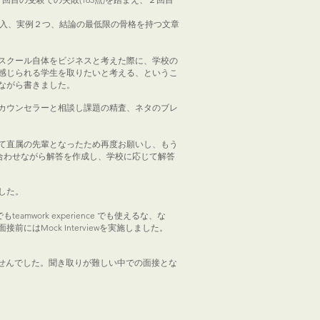
、導入、実例２つ、結論の最低限の骨格を持つ文章
スクール自体をビジネスと考えた際に、学校の
感じられる学生を取りたいと考える、というこ
ながら書きました。
カウンセラーと相談し課題の精査、ネタのブレ
て直属の先輩となったため再度お願いし、もう
合わせながら解答を作成し、学校に応じて解答
した。
eamwork experience でも使えるな、な
にはMock Interviewを実施しました。
ませんでした。聞き取りが難しい中での面接とな