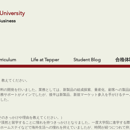
University
Business
rriculum
Life at Tepper
Student Blog
合格体
、教えてください。
材料の開発を行いました。業務としては、新製品の組成探索、量産化、顧客への製品
業務サポートがメインでしたが、後半は新製品、新規マーケット参入を手がけるチー
ました。
（そのきっかけや理由を教えてください。）
が漠然と留学することに憧れを持つきっかけとなりました。一度大学院に進学する
のホームステイなどで海外生活への憧れを抑えていましたが、時間が経つにつれて抑