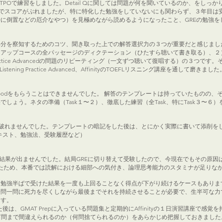
TPOで練習をしました。Detail Qに関しては問題が何を聞いているのか、をしっ
でスコアがぶれましたが、特に特化した勉強をしていないにも関わらず、３年目は
に倒置などの厄介なやつ）を見極めながら読めるようになったこと、GREの勉強を
部分を察知するためのコツ、聞き取った上での解答選択力の３つが重要だと感じまし
ップコースの全パッセージのディクテーション（ひたすら聴いて書き取る）、２） T
 Practice Advancedの問題のリピーティング（一文ずつ聴いて復唱する）の３
ing Practice Advanced、AffinityのTOEFLリスニング講座を通して磨きました
oodをもらうことはできませんでした。 解答のテンプレートは持っていたものの、
しょう。ネタの準備（Task１〜２）、徹底した練習（全Task、特にTask３〜６
破れませんでした。テンプレートの暗記をした後は、とにかく実際に書いて添削を
）、テキスト、勉強法、受験履歴など）
で結果が出ませんでした。結局GREに切り替えて受験したので、今現在でもその原因はわかっ
いたため、本番では読解における細部への気付き、論理思考能力のスタミナが足りな
勉強半ばで受けた結果を一度も上回ることなく得点が下がり続けるケースもあります
一問一問に死力を尽くしながら最後までそれを持続させることが必要で、生半可な力
ます。
後は、GMAT Prepに入っている問題集と定期的にAffinityの１日演習講座で
て何問まで間違えられるのか（何問捨てられるのか）をあらかじめ把握しておきまし