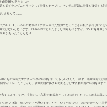
な時間消費を防ぎました
問題を必ずランダムクリックして時間をセーブし、その他の問題に時間を確保する戦
策しませんでした。
去のTOEFL、GMATの勉強の上に積み重ねた勉強であることを前提に参考頂ければ
も過言ではないと思います。GMATのCRと似たような問題も出ますが、GMATを勉
に限りがあったこともあり、
く
ffinityの飯島先生に個人指導の時間を作ってもらいました。結果、語彙問題で
率が上がったことから、語彙問題にあまり時間をかけず読解問題に時間を回すことにしまし
点に相当するようですが、実際のGRE試験の解答率としては5割でした（GREは本試
yが無い分GMAT Mathより取り組みやすいと思います。ただ、いくつかGMAT Mathには
勧めします。私はTepper受験のためMathは満点を目指していました。そのため１