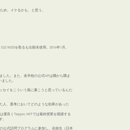
点が出たため、イケるかも、と思う。
L26 S22 W25)を取るも出願未使用。2016年1月、
ました。また、各学校の公式HPは隅から隅ま
いました。
ッセイをこういう風に書こうと思っているんだ
した人、選考においてどのような効果があった
良くTepper, MITでは最終授業を聴講する
す。
校の公式訪問プログラムに参加し、在校生（日本