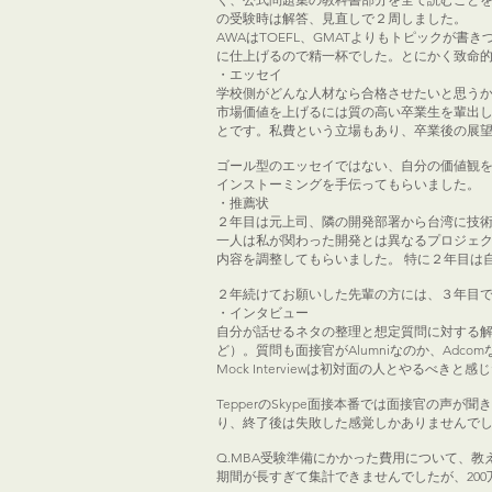
の受験時は解答、見直しで２周しました。
AWAはTOEFL、GMATよりもトピックが
に仕上げるので精一杯でした。とにかく致命的な
・エッセイ
学校側がどんな人材なら合格させたいと思う
市場価値を上げるには質の高い卒業生を輩出
とです。私費という立場もあり、卒業後の展
ゴール型のエッセイではない、自分の価値観
インストーミングを手伝ってもらいました。
・推薦状
２年目は元上司、隣の開発部署から台湾に技
一人は私が関わった開発とは異なるプロジェク
内容を調整してもらいました。 特に２年目は
２年続けてお願いした先輩の方には、３年目
・インタビュー
自分が話せるネタの整理と想定質問に対する解答準備を並行し
ど）。質問も面接官がAlumniなのか、Adcom
Mock Interviewは初対面の人とやるべきと感じたた
TepperのSkype面接本番では面接官の
り、終了後は失敗した感覚しかありませんで
Q.MBA受験準備にかかった費用について、教
期間が長すぎて集計できませんでしたが、20