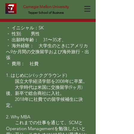
Carnegie Mellon University
Tepper School of Business
・
イニシャル：
SK
・ 性別: 男性
・ 出願時年齢： 31〜35才、
・ 海外経験： 大学生のときにアメリカ
へ9か月間の交換留学および海外旅行・出
張
・ 費用： 社費
1. はじめに(バックグラウンド)
国立大学経済学部を2008年に卒業。
大学時代は米国に交換留学(9ヶ月)
後、新卒で総合商社に入社。
2018年に社費での留学候補生に決
定。
2. Why MBA
これまでの仕事を通じて、SCMと
Operation Managementを勉強したいと