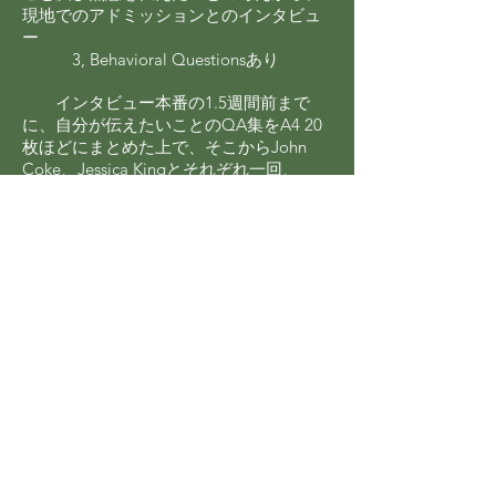
現地でのアドミッションとのインタビュ
ー
3, Behavioral Questionsあり
インタビュー本番の1.5週間前まで
に、自分が伝えたいことのQA集をA4 20
枚ほどに
まとめた上で、そこからJohn
Coke、Jessica Kingとそれぞれ一回、
に二回の
Mock Interviewを実施しても
らい、本番に臨んだ。なお、QA集作成に
あたってのQ出しは
Edにお願いした。
General Questionsへの回答は対応で
きるものの、Behavioral Questionsへの回
答が
全くうまくいかず途方にくれる中、
Jessicaとの面接練習にて以下の
フィードバックを
もらい、2-3日対策
をねった上で本番突入。
・覚えたことを喋ろうとしているこ
とがすぐに分かるし、自然ではない。
・自分がBehavioral Questionsの例を