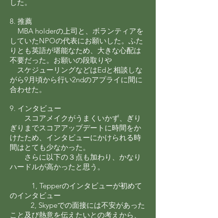
した。
8. 推薦
MBA holderの上司と、ボランティアを
していたNPOの代表にお願いした。
ふた
りとも英語が堪能なため、大きな心配は
不要だった。お願いの段取りや
スケジューリングなどはEdと相談しな
がら9月頃から行い2ndのアプライに
間に
合わせた。
9. インタビュー
スコアメイクがうまくいかず、ぎり
ぎりまでスコアアップデートに時間をか
けたため、
インタビューにかけられる時
間はとても少なかった。
さらに以下の３点も加わり、かなり
ハードルが高かったと思う。
1, Tepperのインタビューが初めて
のインタビュー
2, Skypeでの面接には不安があった
こと及び熱意を伝えたいとの考えから、