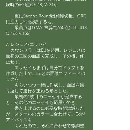
験時の640点(Q: 48, V: 31)。
更にSecond Round出願締切後、GRE
に注力し5回受験するも、
最高点はGMAT換算で650点(TTL: 318
Q:166 V:152)
7. レジュメ/エッセイ
カウンセラーはEdを起用。レジュメは
最初の二回の面談で完成し、その後、修
正せず。
エッセイもまずは自分でドラフトを
作成した上で、Edとの面談でフィードバ
ックを
もらいつつ一緒に作成し、面談を繰
り返して遂行を重ねる形とした。
最初の1枚目のエッセイが完成する
と、その他のエッセイも応用ができ、
書き上げるのに必要な時間は減った
が、スクールのカラーに合わせて、Edが
アドバイスを
くれたので、それに合わせて微調整