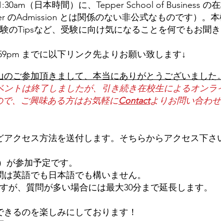
- 11:30am（日本時間）に、Tepper School of Busine
pper のAdmission とは関係のない非公式なものです）。
生活、受験のTipsなど、受験に向け気になることを何でもお
11:59pm までに以下リンク先よりお願い致します↓
山のご参加頂きまして、本当にありがとうございました
ントは終了しましたが、引き続き在校生によるオンライン/
すので、ご興味ある方はお気軽に
Contact
よりお問い合わせ
どアクセス方法を送付します。そちらからアクセス下さ
名）が参加予定です。
問は英語でも日本語でも構いません。
すが、質問が多い場合には最大30分まで延長します。
できるのを楽しみにしております！