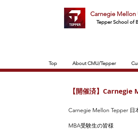
Carnegie Mellon 
Tepper School of 
Top
About CMU/Tepper
Cu
【開催済】Carnegie 
Carnegie Mellon Te
MBA受験生の皆様