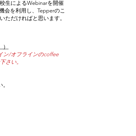
ss の在校生によるWebinarを開催
本機会を利用し、Tepperのこ
聞きいただければと思います。
。）
オフラインのcoffee
下さい。
い。