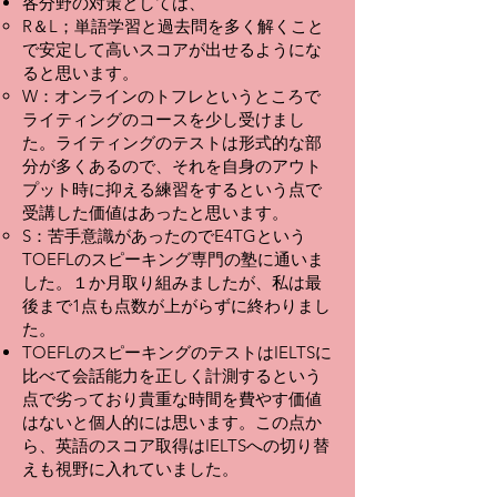
各分野の対策としては、
R＆L；単語学習と過去問を多く解くこと
で安定して高いスコアが出せるようにな
ると思います。
W：オンラインのトフレというところで
ライティングのコースを少し受けまし
た。ライティングのテストは形式的な部
分が多くあるので、それを自身のアウト
プット時に抑える練習をするという点で
受講した価値はあったと思います。
S：苦手意識があったのでE4TGという
TOEFLのスピーキング専門の塾に通いま
した。１か月取り組みましたが、私は最
後まで1点も点数が上がらずに終わりまし
た。
TOEFLのスピーキングのテストはIELTSに
比べて会話能力を正しく計測するという
点で劣っており貴重な時間を費やす価値
はないと個人的には思います。この点か
ら、英語のスコア取得はIELTSへの切り替
えも視野に入れていました。