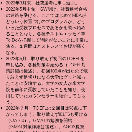
2022年3月末 社費選考に申し込む。
2022年5月中旬 GW明け、社費選考合格
の連絡を受ける。ここではじめてMBAが
どういう位置づけのプログラムか、どう
いった受験プロセスであるかを調べ始め
ることとなり、各種テストやエッセイ等
To Doを把握して時間がないことに非常に
焦る。１週間ほどストレスでお腹が痛く
なる。
2022年6月 取り敢えず初回のTOEFLを
申し込み、各種対策を始める（TOEFL対
策詳細は後述）。初回100点が出たので取
り敢えず足切りになる大学はグッと減っ
たことに安堵する。大学の友人が米大学
院を前年に受験していたことを知り、使
用していたカウンセラーを紹介してもら
う。
2022年７月 TOEFLの２回目は98点に下
がってしまう。取り敢えずIELTSも受ける
（OA 7.0）。GMATの勉強を開始
（GMAT対策詳細は後述）。AGOS夏祭