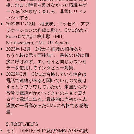
後これまで時間を割けなかった積読やゲ
ームを心おきなく楽しみ、非常にリフレ
ッシュする。
2022年11-12月 推薦状、エッセイ、アプ
リケーションの作成に励む。CMU含めて
Round2で合計4校出願（MIT,
Northwestern, CMU, UT Austin）。
2023年1-2月 2校から面接の招待あり。
もう１校は元々面接無し、最後の1校は面
接に呼ばれず。エッセイと同じカウンセ
ラーを使用してインタビュー対策。
2022年3月 CMUは合格している場合は
電話で連絡が来ると聞いていたので夜は
ずっとソワソワしていたが、米国からの
番号で電話がかかってきたのを見て震え
る声で電話に出る。最終的に当初から志
望度の一番高かったCMUに合格でき感無
量。
5. TOEFL/IELTS
まず、TOELF/IELTS及びGMAT/GREの試