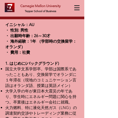
Carnegie Mellon University
Tepper School of Business
イニシャル：AU
・ 性別: 男性
・ 出願時年齢：26～30才
・ 海外経験：1年 （学部時の交換留学：
オランダ）
・ 費用：社費
1. はじめに(バックグラウンド)
国立大学文系学部卒。学部は国際系であ
ったこともあり、交換留学でオランダに
１年滞在（現地のコミュニケーション言
語はオランダ語、授業は英語メイン）
大学入学の年が東日本大震災の年であ
り、学生時にエネルギー問題に関心を持
つ。卒業後はエネルギー会社に就職。
火力燃料、特に液化天然ガス（LNG）の
調達契約交渉やトレーディング業務に従