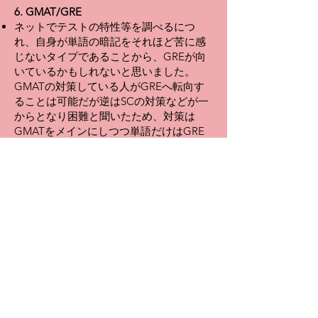
6. GMAT/GRE
ネットでテストの特性等を調べるにつ
れ、自身が単語の暗記をそれほど苦に感
じないタイプであることから、GREが向
いているかもしれないと思いました。
GMATの対策している人がGREへ転向す
ることは可能だが逆はSCの対策などが一
からとなり困難と聞いたため、対策は
GMATをメインにしつつ単語だけはGRE
のものも勉強してGMAT/GRE両方の試験
を受けることにしました。
各予備校でも宗派のようなものがあるよ
うに見受けられたので、取り敢えず早い
段階でザっと見ておこうとAffinity, Y.E.S,
G-prepのそれぞれのクラスを色々と受け
ました。私は結果的にスコアが順調に上
がりましたが、振り返ってみてもGMAT
対策に関しては再現性がどれほどあるの
か怪しく感じます。
7. Resume/Essay