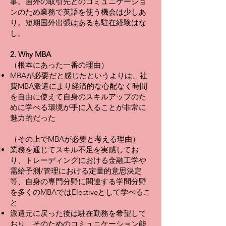
事。国外の取引先とのコミュニケーショ
ンのため業務で英語を使う機会は少しあ
り。短期国外出張はあるも駐在経験はな
し。
2. Why MBA
（根本にあった一番の理由）
MBAが必要だと感じたというよりは、社
費MBA派遣により経済的な心配なく時間
を自由に使えて自身のスキルアップのた
めに学べる環境が手に入ることが非常に
魅力的だった
（その上でMBAが必要と考える理由）
業務を通じてスキル不足を実感してお
り、トレーディングにおける金融工学や
需給予測/管理における定量的意思決定
等、自身の専門分野に関連する学問分野
を多くのMBAではElectiveとして学べるこ
と
派遣元に戻った後は駐在勤務を希望して
おり、そのためのコミュニケーション能