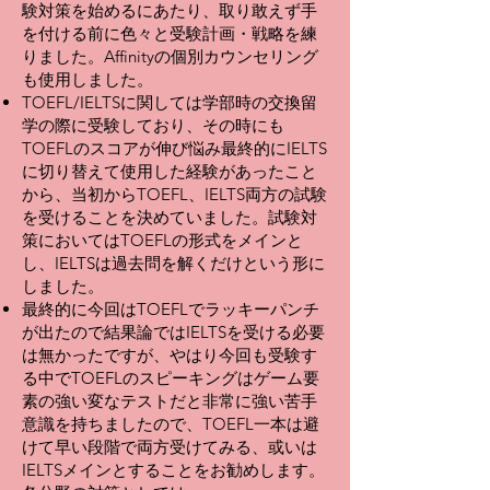
験対策を始めるにあたり、取り敢えず手
を付ける前に色々と受験計画・戦略を練
りました。Affinityの個別カウンセリング
も使用しました。
TOEFL/IELTSに関しては学部時の交換留
学の際に受験しており、その時にも
TOEFLのスコアが伸び悩み最終的にIELTS
に切り替えて使用した経験があったこと
から、当初からTOEFL、IELTS両方の試験
を受けることを決めていました。試験対
策においてはTOEFLの形式をメインと
し、IELTSは過去問を解くだけという形に
しました。
最終的に今回はTOEFLでラッキーパンチ
が出たので結果論ではIELTSを受ける必要
は無かったですが、やはり今回も受験す
る中でTOEFLのスピーキングはゲーム要
素の強い変なテストだと非常に強い苦手
意識を持ちましたので、TOEFL一本は避
けて早い段階で両方受けてみる、或いは
IELTSメインとすることをお勧めします。