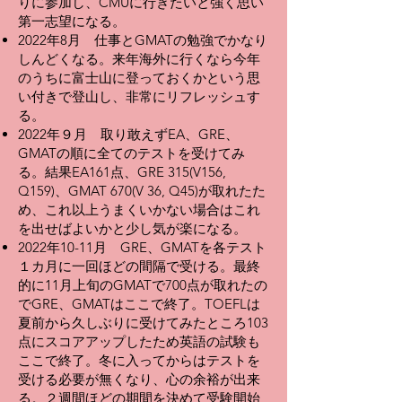
りに参加し、CMUに行きたいと強く思い
第一志望になる。
2022年8月 仕事とGMATの勉強でかなり
しんどくなる。来年海外に行くなら今年
のうちに富士山に登っておくかという思
い付きで登山し、非常にリフレッシュす
る。
2022年９月 取り敢えずEA、GRE、
GMATの順に全てのテストを受けてみ
る。結果EA161点、GRE 315(V156,
Q159)、GMAT 670(V 36, Q45)が取れたた
め、これ以上うまくいかない場合はこれ
を出せばよいかと少し気が楽になる。
2022年10-11月 GRE、GMATを各テスト
１カ月に一回ほどの間隔で受ける。最終
的に11月上旬のGMATで700点が取れたの
でGRE、GMATはここで終了。TOEFLは
夏前から久しぶりに受けてみたところ103
点にスコアアップしたため英語の試験も
ここで終了。冬に入ってからはテストを
受ける必要が無くなり、心の余裕が出来
る。２週間ほどの期間を決めて受験開始